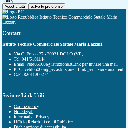
policy.
Accetta tutti
Salva le preferenze
Istituto Tecnico Commerciale Statale Maria
Lazzari
Contatti
Istituto Tecnico Commerciale Statale Maria Lazzari
Via C. Frasio 27 - 30031 DOLO (VE)
Tel:
041/5101144
Email:
vetd06000r@istruzione.it
Link per inviare una mail
PEC:
vetd06000r@pec.istruzione.it
Link per inviare una mail
C.F.: 82011200274
Sezione Link Utili
Cookie policy
Note legali
Informativa Privacy
Ufficio Relazioni con il Pubblico
Dichiarazione di accessibilità