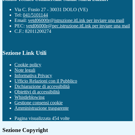
Via C. Frasio 27 - 30031 DOLO (VE)
Tel:
041/5101144
Email:
vetd06000r@istruzione.it
Link per inviare una mail
PEC:
vetd06000r@pec.istruzione.it
Link per inviare una mail
C.F.: 82011200274
Sezione Link Utili
Cookie policy
Note legali
Informativa Privacy
Ufficio Relazioni con il Pubblico
Dichiarazione di accessibilità
Obiettivi di accessibilità
Whistleblowing
Gestione consensi cookie
Amministrazione trasparente
Pagina visualizzata
454
volte
Sezione Copyright