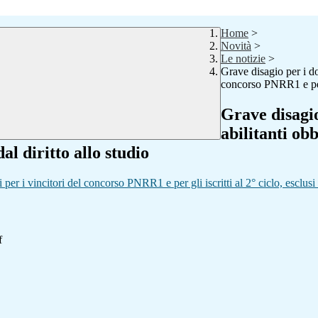
Home
>
Novità
>
Le notizie
>
Grave disagio per i do
concorso PNRR1 e per gl
Grave disagio
abilitanti obb
dal diritto allo studio
per i vincitori del concorso PNRR1 e per gli iscritti al 2° ciclo, esclusi d
f