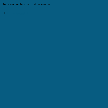
o indicato con le istruzioni necessarie.
ite la
Login Spaggiari