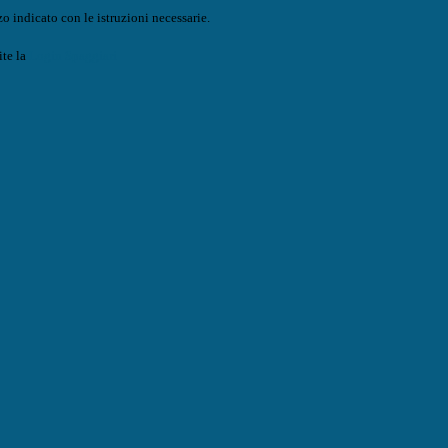
o indicato con le istruzioni necessarie.
ite la
Login Spaggiari