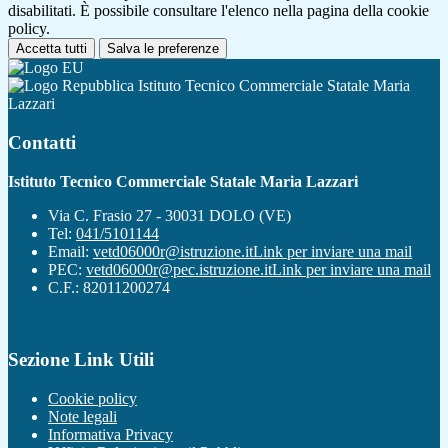
disabilitati. È possibile consultare l'elenco nella pagina della cookie
policy.
Accetta tutti
Salva le preferenze
Istituto Tecnico Commerciale Statale Maria
Lazzari
Contatti
Istituto Tecnico Commerciale Statale Maria Lazzari
Via C. Frasio 27 - 30031 DOLO (VE)
Tel:
041/5101144
Email:
vetd06000r@istruzione.it
Link per inviare una mail
PEC:
vetd06000r@pec.istruzione.it
Link per inviare una mail
C.F.: 82011200274
Sezione Link Utili
Cookie policy
Note legali
Informativa Privacy