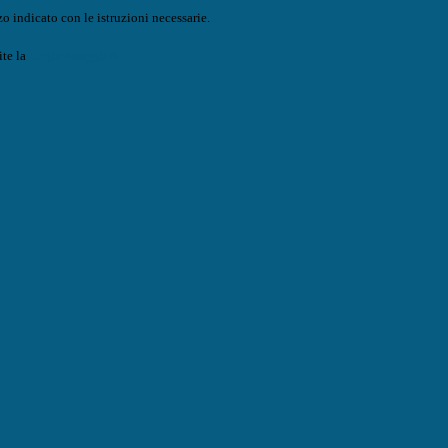
o indicato con le istruzioni necessarie.
ite la
Login Spaggiari