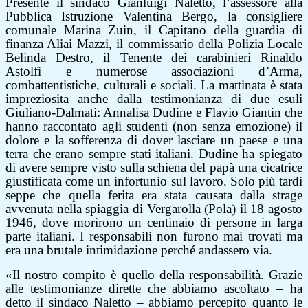
Presente il sindaco Gianluigi Naletto, l’assessore alla
Pubblica Istruzione Valentina Bergo, la consigliere
comunale Marina Zuin, il Capitano della guardia di
finanza Aliai Mazzi, il commissario della Polizia Locale
Belinda Destro, il Tenente dei carabinieri Rinaldo
Astolfi e numerose associazioni d’Arma,
combattentistiche, culturali e sociali. La mattinata è stata
impreziosita anche dalla testimonianza di due esuli
Giuliano-Dalmati: Annalisa Dudine e Flavio Giantin che
hanno raccontato agli studenti (non senza emozione) il
dolore e la sofferenza di dover lasciare un paese e una
terra che erano sempre stati italiani. Dudine ha spiegato
di avere sempre visto sulla schiena del papà una cicatrice
giustificata come un infortunio sul lavoro. Solo più tardi
seppe che quella ferita era stata causata dalla strage
avvenuta nella spiaggia di Vergarolla (Pola) il 18 agosto
1946, dove morirono un centinaio di persone in larga
parte italiani. I responsabili non furono mai trovati ma
era una brutale intimidazione perché andassero via.
«Il nostro compito è quello della responsabilità. Grazie
alle testimonianze dirette che abbiamo ascoltato – ha
detto il sindaco Naletto – abbiamo percepito quanto le