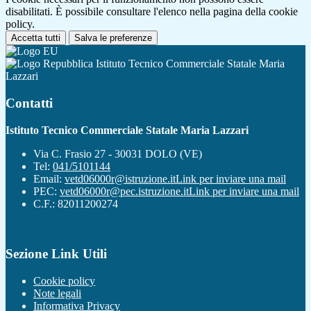
disabilitati. È possibile consultare l'elenco nella pagina della cookie
policy.
Accetta tutti
Salva le preferenze
Istituto Tecnico Commerciale Statale Maria
Lazzari
Contatti
Istituto Tecnico Commerciale Statale Maria Lazzari
Via C. Frasio 27 - 30031 DOLO (VE)
Tel:
041/5101144
Email:
vetd06000r@istruzione.it
Link per inviare una mail
PEC:
vetd06000r@pec.istruzione.it
Link per inviare una mail
C.F.: 82011200274
Sezione Link Utili
Cookie policy
Note legali
Informativa Privacy