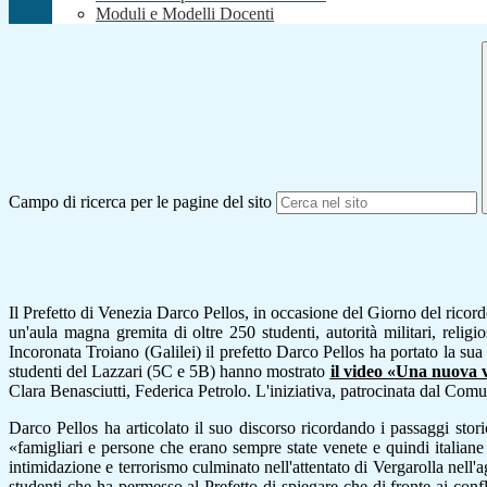
Moduli e Modelli Docenti
Campo di ricerca per le pagine del sito
Il Prefetto di Venezia Darco Pellos, in occasione del Giorno del ricordo, 
un'aula magna gremita di oltre 250 studenti, autorità militari, religio
Incoronata Troiano (Galilei) il prefetto Darco Pellos ha portato la su
studenti del Lazzari (5C e 5B) hanno mostrato
il video
«Una nuova vi
Clara Benasciutti, Federica Petrolo. L'iniziativa, patrocinata dal Com
Darco Pellos ha articolato il suo discorso ricordando i passaggi stori
«famigliari e persone che erano sempre state venete e quindi italiane f
intimidazione e terrorismo culminato nell'attentato di Vergarolla nell'
studenti che ha permesso al Prefetto di spiegare che di fronte ai conf