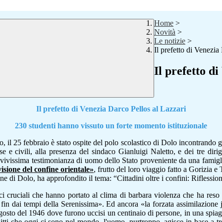
Home
>
Novità
>
Le notizie
>
Il prefetto di Venezia
Il prefetto d
Il prefetto di Venezia Darco Pellos al Lazzari
230 studenti hanno vissuto un forte momento istituzionale
il 25 febbraio è stato ospite del polo scolastico di Dolo incontrando gli s
se e civili, alla presenza del sindaco Gianluigi Naletto, e dei tre diri
a vivissima testimonianza di uomo dello Stato proveniente da una famigli
sione del confine orientale»
, frutto del loro
viaggio fatto a Gorizia e 
une di Dolo, ha approfondito il tema:
“Cittadini oltre i confini: Riflessio
ci cruciali che hanno portato al clima di barbara violenza che ha reso p
in dai tempi della Serenissima». Ed ancora «la forzata assimilazione jug
agosto del 1946 dove furono uccisi un centinaio di persone, in una spiagg
litti che oggi ci sono nel mondo, l'uomo, purtroppo, agisce in base a t