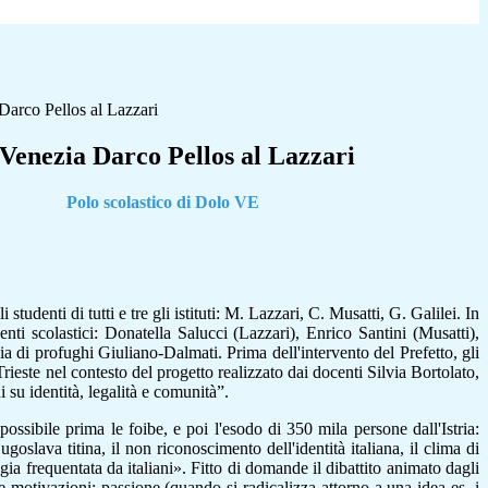
 Darco Pellos al Lazzari
i Venezia Darco Pellos al Lazzari
Polo scolastico di Dolo VE
tudenti di tutti e tre gli istituti: M. Lazzari, C. Musatti, G. Galilei. In
genti scolastici: Donatella Salucci (Lazzari), Enrico Santini (Musatti),
a di profughi Giuliano-Dalmati. Prima dell'intervento del Prefetto, gli
Trieste nel contesto del progetto realizzato dai docenti Silvia Bortolato,
ni su identità, legalità e comunità”.
ossibile prima le foibe, e poi l'esodo di 350 mila persone dall'Istria:
oslava titina, il non riconoscimento dell'identità italiana, il clima di
ia frequentata da italiani». Fitto di domande il dibattito animato dagli
re motivazioni:
passione
(quando si radicalizza attorno a una idea es. i