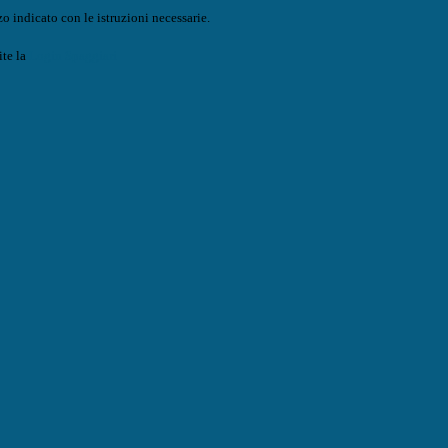
o indicato con le istruzioni necessarie.
ite la
Login Spaggiari