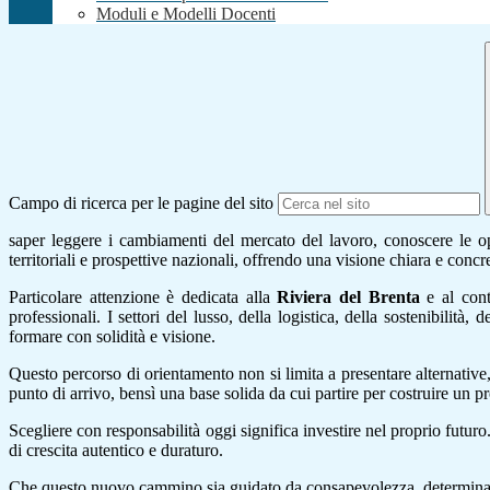
Moduli e Modelli Docenti
Campo di ricerca per le pagine del sito
saper leggere i cambiamenti del mercato del lavoro, conoscere le opp
territoriali e prospettive nazionali, offrendo una visione chiara e concr
Particolare attenzione è dedicata alla
Riviera del Brenta
e al cont
professionali. I settori del lusso, della logistica, della sostenibilit
formare con solidità e visione.
Questo percorso di orientamento non si limita a presentare alternative,
punto di arrivo, bensì una base solida da cui partire per costruire un 
Scegliere con responsabilità oggi significa investire nel proprio futu
di crescita autentico e duraturo.
Che questo nuovo cammino sia guidato da consapevolezza, determinazione