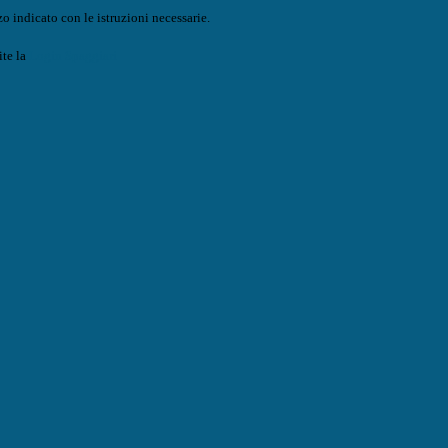
o indicato con le istruzioni necessarie.
ite la
Login Spaggiari