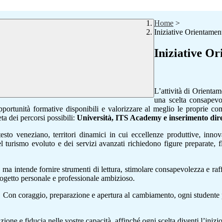
Home
>
Iniziative Orientament
Iniziative Or
L’attività di Orientam
una scelta consapevol
ortunità formative disponibili e valorizzare al meglio le proprie compe
eta dei percorsi possibili:
Università, ITS Academy e inserimento dire
esto veneziano, territori dinamici in cui eccellenze produttive, inn
à, del turismo evoluto e dei servizi avanzati richiedono figure preparat
 ma intende fornire strumenti di lettura, stimolare consapevolezza e raf
progetto personale e professionale ambizioso.
ro. Con coraggio, preparazione e apertura al cambiamento, ogni studente p
 e fiducia nelle vostre capacità, affinché ogni scelta diventi l’inizio 