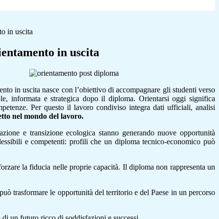
o in uscita
ientamento in uscita
ento in uscita nasce con l’obiettivo di accompagnare gli studenti verso
e, informata e strategica dopo il diploma. Orientarsi oggi significa
tenze. Per questo il lavoro condiviso integra dati ufficiali, analisi
tto nel mondo del lavoro.
ovazione e transizione ecologica stanno generando nuove opportunità
e, flessibili e competenti: profili che un diploma tecnico-economico può
forzare la fiducia nelle proprie capacità. Il diploma non rappresenta un
uò trasformare le opportunità del territorio e del Paese in un percorso
di un futuro ricco di soddisfazioni e successi.