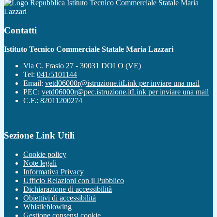
Istituto Tecnico Commerciale Statale Maria
Lazzari
Contatti
Istituto Tecnico Commerciale Statale Maria Lazzari
Via C. Frasio 27 - 30031 DOLO (VE)
Tel:
041/5101144
Email:
vetd06000r@istruzione.it
Link per inviare una mail
PEC:
vetd06000r@pec.istruzione.it
Link per inviare una mail
C.F.: 82011200274
Sezione Link Utili
Cookie policy
Note legali
Informativa Privacy
Ufficio Relazioni con il Pubblico
Dichiarazione di accessibilità
Obiettivi di accessibilità
Whistleblowing
Gestione consensi cookie