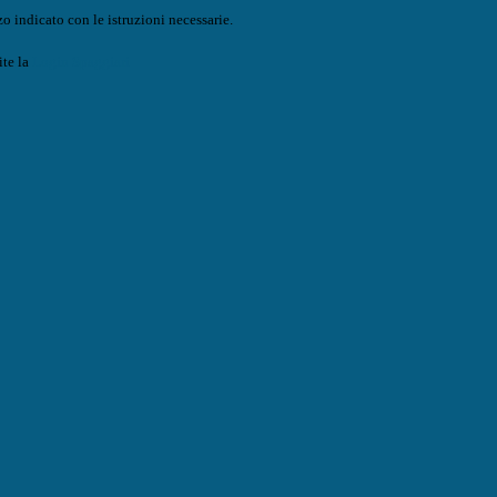
o indicato con le istruzioni necessarie.
ite la
Login Spaggiari