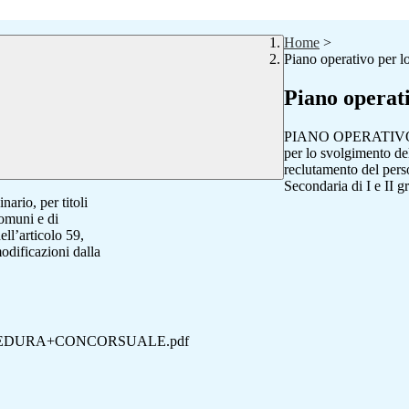
Home
>
Piano operativo per l
Piano operati
PIANO OPERATIV
per lo svolgimento del
reclutamento del pers
Secondaria di I e II 
ario, per titoli
comuni e di
ll’articolo 59,
dificazioni dalla
EDURA+CONCORSUALE.pdf