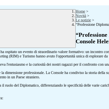
Home
>
Novità
>
Le notizie
>
“Professione Diploma
“Professione 
Console Hel
a ospitato un evento di straordinario valore formativo: un incontro co
Marketing (RIM) e Turismo hanno avuto l'opportunità unica di esplorare d
a l'entusiasmo e la curiosità dei nostri ragazzi per il confronto con una 
e la dimensione professionale. La Console ha condiviso la storia della sua
ento in un Paese straniero.
 il ruolo del Diplomatico, differenziando le specificità delle varie car
ra: