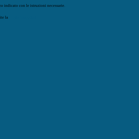
o indicato con le istruzioni necessarie.
ite la
Login Spaggiari