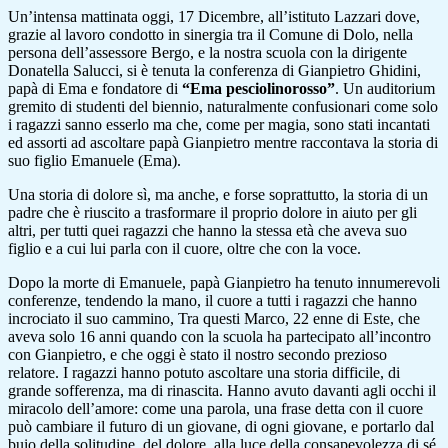
Un’intensa mattinata oggi, 17 Dicembre, all’istituto Lazzari dove,
grazie al lavoro condotto in sinergia tra il Comune di Dolo, nella
persona dell’assessore Bergo, e la nostra scuola con la dirigente
Donatella Salucci, si è tenuta la conferenza di Gianpietro Ghidini,
papà di Ema e fondatore di
“Ema pesciolinorosso”
. Un auditorium
gremito di studenti del biennio, naturalmente confusionari come solo
i ragazzi sanno esserlo ma che, come per magia, sono stati incantati
ed assorti ad ascoltare papà Gianpietro mentre raccontava la storia di
suo figlio Emanuele (Ema).
Una storia di dolore sì, ma anche, e forse soprattutto, la storia di un
padre che è riuscito a trasformare il proprio dolore in aiuto per gli
altri, per tutti quei ragazzi che hanno la stessa età che aveva suo
figlio e a cui lui parla con il cuore, oltre che con la voce.
Dopo la morte di Emanuele, papà Gianpietro ha tenuto innumerevoli
conferenze, tendendo la mano, il cuore a tutti i ragazzi che hanno
incrociato il suo cammino, Tra questi Marco, 22 enne di Este, che
aveva solo 16 anni quando con la scuola ha partecipato all’incontro
con Gianpietro, e che oggi è stato il nostro secondo prezioso
relatore. I ragazzi hanno potuto ascoltare una storia difficile, di
grande sofferenza, ma di rinascita. Hanno avuto davanti agli occhi il
miracolo dell’amore: come una parola, una frase detta con il cuore
può cambiare il futuro di un giovane, di ogni giovane, e portarlo dal
buio della solitudine, del dolore, alla luce della consapevolezza di sé