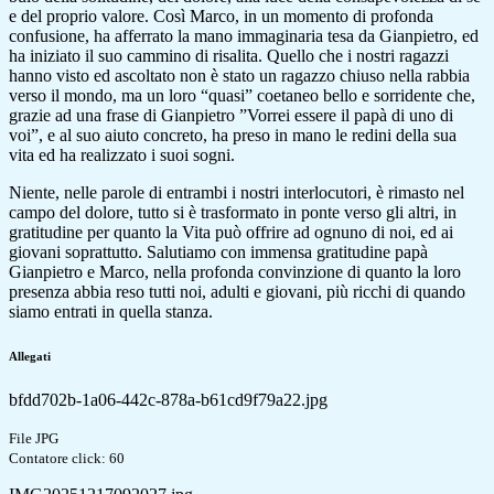
e del proprio valore. Così Marco, in un momento di profonda
confusione, ha afferrato la mano immaginaria tesa da Gianpietro, ed
ha iniziato il suo cammino di risalita. Quello che i nostri ragazzi
hanno visto ed ascoltato non è stato un ragazzo chiuso nella rabbia
verso il mondo, ma un loro “quasi” coetaneo bello e sorridente che,
grazie ad una frase di Gianpietro ”Vorrei essere il papà di uno di
voi”, e al suo aiuto concreto, ha preso in mano le redini della sua
vita ed ha realizzato i suoi sogni.
Niente, nelle parole di entrambi i nostri interlocutori, è rimasto nel
campo del dolore, tutto si è trasformato in ponte verso gli altri, in
gratitudine per quanto la Vita può offrire ad ognuno di noi, ed ai
giovani soprattutto. Salutiamo con immensa gratitudine papà
Gianpietro e Marco, nella profonda convinzione di quanto la loro
presenza abbia reso tutti noi, adulti e giovani, più ricchi di quando
siamo entrati in quella stanza.
Allegati
bfdd702b-1a06-442c-878a-b61cd9f79a22.jpg
File JPG
Contatore click: 60