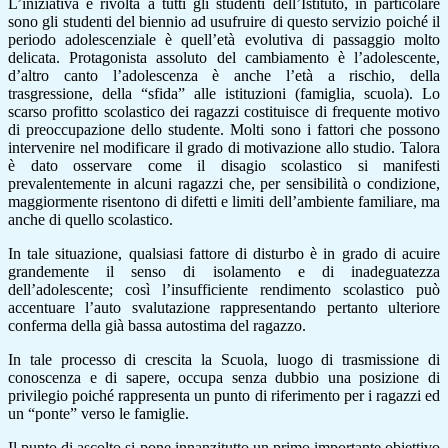
L’iniziativa è rivolta a tutti gli studenti dell’Istituto, in particolare
sono gli studenti del biennio ad usufruire di questo servizio poiché il
periodo adolescenziale è quell’età evolutiva di passaggio molto
delicata. Protagonista assoluto del cambiamento è l’adolescente,
d’altro canto l’adolescenza è anche l’età a rischio, della
trasgressione, della “sfida” alle istituzioni (famiglia, scuola). Lo
scarso profitto scolastico dei ragazzi costituisce di frequente motivo
di preoccupazione dello studente. Molti sono i fattori che possono
intervenire nel modificare il grado di motivazione allo studio. Talora
è dato osservare come il disagio scolastico si manifesti
prevalentemente in alcuni ragazzi che, per sensibilità o condizione,
maggiormente risentono di difetti e limiti dell’ambiente familiare, ma
anche di quello scolastico.
In tale situazione, qualsiasi fattore di disturbo è in grado di acuire
grandemente il senso di isolamento e di inadeguatezza
dell’adolescente; così l’insufficiente rendimento scolastico può
accentuare l’auto svalutazione rappresentando pertanto ulteriore
conferma della già bassa autostima del ragazzo.
In tale processo di crescita la Scuola, luogo di trasmissione di
conoscenza e di sapere, occupa senza dubbio una posizione di
privilegio poiché rappresenta un punto di riferimento per i ragazzi ed
un “ponte” verso le famiglie.
Il punto di ascolto si pone innanzitutto un primo importante obiettivo