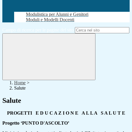
Modulistica per Alunni e Genitori
Moduli e Modelli Docenti
Campo di ricerca per le pagine del sito
Home
>
Salute
Salute
PROGETTI E D U C A Z I O N E A L L A S A L U T E
Progetto ‘PUNTO D'ASCOLTO’