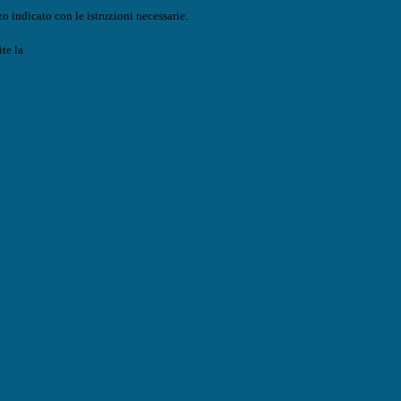
o indicato con le istruzioni necessarie.
ite la
Login Spaggiari