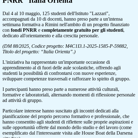
PNRR "Italia Orienta"
Dal 4 al 10 maggio, 125 studenti dell'Istituto "Lazzari",
accompagnati da 10 di docenti, hanno preso parte a un'intensa
settimana formativa a Rimini nell'ambito di un progetto finanziato
con
fondi PNRR
e
completamente gratuito per gli studenti
,
dedicato all'orientamento e alla crescita personale.
(DM 88/2025, Codice progetto: M4C1I3.1-2025-1585-P-59882,
Titolo del progetto: “Italia Orienta”.)
L'iniziativa ha rappresentato un'importante occasione di
apprendimento al di fuori delle aule scolastiche, offrendo agli
studenti la possibilità di confrontarsi con nuove esperienze,
sviluppare competenze trasversali e rafforzare lo spirito di gruppo.
I partecipanti hanno preso parte a numerose attività culturali,
formative e laboratoriali, alternando momenti di riflessione personale
ad attività di gruppo.
Particolare interesse hanno suscitato gli incontri dedicati alla
pianificazione del proprio percorso formativo e professionale, che
hanno consentito agli studenti di riflettere sulle proprie aspirazioni e
sulle opportunità offerte dal mondo dello studio e del lavoro (come
esemplificato dal l'interessante visita alle House Boat della Darsena