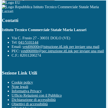
Istituto Tecnico Commerciale Statale Maria
Lazzari
Contatti
Istituto Tecnico Commerciale Statale Maria Lazzari
Via C. Frasio 27 - 30031 DOLO (VE)
Tel:
041/5101144
Email:
vetd06000r@istruzione.it
Link per inviare una mail
PEC:
vetd06000r@pec.istruzione.it
Link per inviare una mail
C.F.: 82011200274
Sezione Link Utili
Cookie policy
Note legali
Informativa Privacy
Ufficio Relazioni con il Pubblico
Dichiarazione di accessibilità
Obiettivi di accessibilità