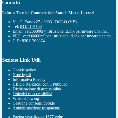
Contatti
Istituto Tecnico Commerciale Statale Maria Lazzari
Via C. Frasio 27 - 30031 DOLO (VE)
Tel:
041/5101144
Email:
vetd06000r@istruzione.it
Link per inviare una mail
PEC:
vetd06000r@pec.istruzione.it
Link per inviare una mail
C.F.: 82011200274
Sezione Link Utili
Cookie policy
Note legali
Informativa Privacy
Ufficio Relazioni con il Pubblico
Dichiarazione di accessibilità
Obiettivi di accessibilità
Whistleblowing
Gestione consensi cookie
Amministrazione trasparente
Pagina visualizzata
1677
volte