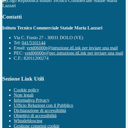
Istituto Tecnico Commerciale Statale Maria
Lazzari
Contatti
Istituto Tecnico Commerciale Statale Maria Lazzari
Via C. Frasio 27 - 30031 DOLO (VE)
Tel:
041/5101144
Email:
vetd06000r@istruzione.it
Link per inviare una mail
PEC:
vetd06000r@pec.istruzione.it
Link per inviare una mail
C.F.: 82011200274
Sezione Link Utili
Cookie policy
Note legali
Informativa Privacy
Ufficio Relazioni con il Pubblico
Dichiarazione di accessibilità
Obiettivi di accessibilità
Whistleblowing
Gestione consensi cookie