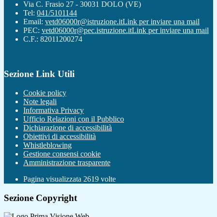
Via C. Frasio 27 - 30031 DOLO (VE)
Tel:
041/5101144
Email:
vetd06000r@istruzione.it
Link per inviare una mail
PEC:
vetd06000r@pec.istruzione.it
Link per inviare una mail
C.F.: 82011200274
Sezione Link Utili
Cookie policy
Note legali
Informativa Privacy
Ufficio Relazioni con il Pubblico
Dichiarazione di accessibilità
Obiettivi di accessibilità
Whistleblowing
Gestione consensi cookie
Amministrazione trasparente
Pagina visualizzata
2619
volte
Sezione Copyright