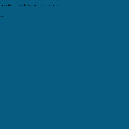
o indicato con le istruzioni necessarie.
ite la
Login Spaggiari