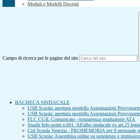
Moduli e Modelli Docenti
Campo di ricerca per le pagine del sito
BACHECA SINDACALE
USB Scuola: apertura sportello Assegnazioni Provvisorie 
USB Scuola: apertura sportello Assegnazioni Provvisorie 
FLC CGIL Comunicato - trasparenza graduatorie ATA
Snadir Info-point n.601. All'albo sindacale ex art.25 leg
Cisl Scuola Venezia - PROMEMORIA per il personale sc
USB Scuola: Assemblea online su supplenze e immission