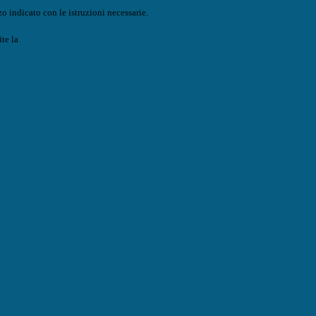
o indicato con le istruzioni necessarie.
ite la
Login Spaggiari