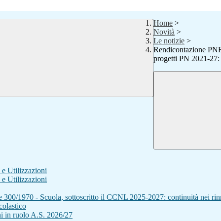
Home
>
Novità
>
Le notizie
>
Rendicontazione PNRR:
progetti PN 2021-27: 
e Utilizzazioni
e Utilizzazioni
ge 300/1970 - Scuola, sottoscritto il CCNL 2025-2027: continuità nei rin
olastico
i in ruolo A.S. 2026/27