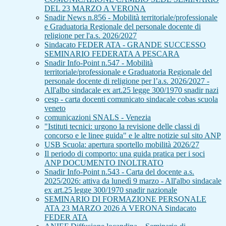
DEL 23 MARZO A VERONA
Snadir News n.856 - Mobilità territoriale/professionale
e Graduatoria Regionale del personale docente di
religione per l'a.s. 2026/2027
Sindacato FEDER ATA - GRANDE SUCCESSO
SEMINARIO FEDERATA A PESCARA
Snadir Info-Point n.547 - Mobilità
territoriale/professionale e Graduatoria Regionale del
personale docente di religione per l’a.s. 2026/2027 -
All'albo sindacale ex art.25 legge 300/1970 snadir nazi
cesp - carta docenti comunicato sindacale cobas scuola
veneto
comunicazioni SNALS - Venezia
"Istituti tecnici: urgono la revisione delle classi di
concorso e le linee guida" e le altre notizie sul sito ANP
USB Scuola: apertura sportello mobilità 2026/27
Il periodo di comporto: una guida pratica per i soci
ANP DOCUMENTO INOLTRATO
Snadir Info-Point n.543 - Carta del docente a.s.
2025/2026: attiva da lunedì 9 marzo - All'albo sindacale
ex art.25 legge 300/1970 snadir nazionale
SEMINARIO DI FORMAZIONE PERSONALE
ATA 23 MARZO 2026 A VERONA Sindacato
FEDER ATA