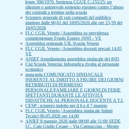
legge 300/1970. Sentenza CGUE C‑155/25: un
ulteriore e autorevole sostegno europeo contro l’abuso
dei contratti a termine nella scuola
Sciopero generale di vari comparti del pubblico
impiego dalle 00,01 del 18/05/2026 alle ore 23,59 del
18/05/2026
FLC CGIL Veneto | Assemblea su previdenza
complementare Fondo Espero 19/05 - VE
Assemblea regionale UIL Scuola Veneto
FLC CGIL Veneto | Assemblea docenti precari 14.05
VE
ANIEF Annullamento assemblea sindacale del 8/05
Cisl Scuola Venezia: Infografica rivolta al personale
scolastico
asascuola COMUNICATO SINDACALE
INERENTE AL DIRITTO A FRUIRE DEI GIORNI
RETRIBUITI DI PERMESSO
PERSONALE/FAMILIARE E GIORNI DI FERIE
SPETTANTI DURANTE LE ATTIVITÀ
DIDATTICHE AL PERSONALE DOCENTE A T.I.
CESP : sciopero indetto per il 6 e il 7 maggio
FLC CGIL Veneto | Assemblea sindacale Istituti
Tecnici 06.05.2026 ore 14.00
ANIEF 8 maggio 2026 dalle 08:00 alle 11:00 SEDE
I.C. Caio Giulio Cesare – Via Cappuccina – Mestre