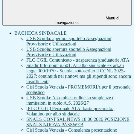
Menu di
navigazione
BACHECA SINDACALE
USB Scuola: apertura sportello Assegnazioni
Provvisorie e Utilizzazioni
USB Scuola: apertura sportello Assegnazioni
Provvisorie e Utilizzazioni
FLC CGIL Comunicato - trasparenza graduatorie ATA
Snadir Info-point n.601. All'albo sindacale ex art.25
legge 300/1970 - Scuola, sottoscritto il CCNL 2025-
2027: continuità nei rinnovi ma gli stipendi sono ancora
insufficienti
Cisl Scuola Venezia - PROMEMORIA per il personale
scolastico
USB Scuola: Assemblea online su supplenze e
immissioni in ruolo A.S. 2026/27
[FLC CGIL] Personale ATA: basta precariato.
Volantino per albo sindacale
SNALS-CONFSAL NEWS 18.06.2026 POSIZIONE
SNALS NUOVA PASSWEB
Cisl Scuola Venezia - Consulenza presentazione