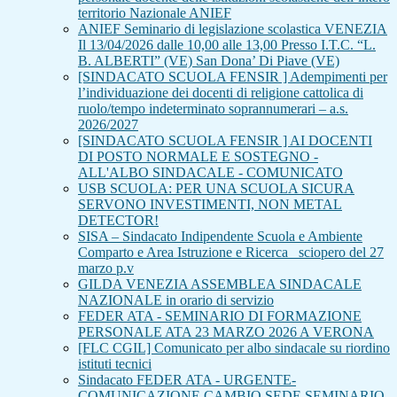
territorio Nazionale ANIEF
ANIEF Seminario di legislazione scolastica VENEZIA
Il 13/04/2026 dalle 10,00 alle 13,00 Presso I.T.C. “L.
B. ALBERTI” (VE) San Dona’ Di Piave (VE)
[SINDACATO SCUOLA FENSIR ] Adempimenti per
l’individuazione dei docenti di religione cattolica di
ruolo/tempo indeterminato soprannumerari – a.s.
2026/2027
[SINDACATO SCUOLA FENSIR ] AI DOCENTI
DI POSTO NORMALE E SOSTEGNO -
ALL'ALBO SINDACALE - COMUNICATO
USB SCUOLA: PER UNA SCUOLA SICURA
SERVONO INVESTIMENTI, NON METAL
DETECTOR!
SISA – Sindacato Indipendente Scuola e Ambiente
Comparto e Area Istruzione e Ricerca_ sciopero del 27
marzo p.v
GILDA VENEZIA ASSEMBLEA SINDACALE
NAZIONALE in orario di servizio
FEDER ATA - SEMINARIO DI FORMAZIONE
PERSONALE ATA 23 MARZO 2026 A VERONA
[FLC CGIL] Comunicato per albo sindacale su riordino
istituti tecnici
Sindacato FEDER ATA - URGENTE-
COMUNICAZIONE CAMBIO SEDE SEMINARIO