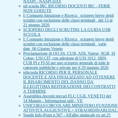
NASPI - NASPI DAY
uil scuola IRC RICORSO DOCENTI IRC - FERIE
NON GODUTE
I: Comparto Istruzione e Ricerca_ sciopero breve degli
scrutini con esclusione delle classi terminali_ dal 13 al
21 giugno 2026
SCIOPERO DEGLI SCRUTINI: LA GUIDA USB
SCUOLA
I: Comparto Istruzione e Ricerca_ sciopero breve degli
scrutini con esclusione delle classi terminali_ varie
date_06 Giugno Veneto
Proclamazione di OO.SS. CUB, ADL Varese, SGB, SI
Cobas, USI CIT, con adesione di USI 1912, SBN,
CUB PI e FI-SI per uno sciopero generale di tutte le
categorie pubbliche e private per il 29 maggio 2026
uilscuola RICORSO PER IL PERSONALE
DOCENTE E ATA FINALIZZATO AD OTTENERE
IL RISARCIMENTO DEL DANNO DA
ILLEGITTIMA REITERAZIONE DEI CONTRATTI
A TERMINE
Assemblea docenti precari FLC CGIL VENETO del
14 Maggio - Informazioni utili - VE
UNICOBAS:CIRCOLARE.MINISTERO.FUNZIONE.
ATTIVITÀ.AGGIUNTIVE.+.STRAORDINARI.DAL.
Snadir Info-Point n.567 - All'albo sindacale ex art.25