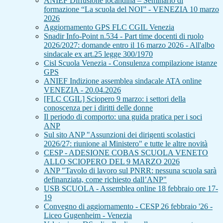
ANIEF Diffusione locandina – Seminario di
formazione “La scuola del NOI” - VENEZIA 10 marzo
2026
Aggiornamento GPS FLC CGIL Venezia
Snadir Info-Point n.534 - Part time docenti di ruolo
2026/2027: domande entro il 16 marzo 2026 - All'albo
sindacale ex art.25 legge 300/1970
Cisl Scuola Venezia - Consulenza compilazione istanze
GPS
ANIEF Indizione assemblea sindacale ATA online
VENEZIA - 20.04.2026
[FLC CGIL] Sciopero 9 marzo: i settori della
conoscenza per i diritti delle donne
Il periodo di comporto: una guida pratica per i soci
ANP
Sul sito ANP "Assunzioni dei dirigenti scolastici
2026/27: riunione al Ministero" e tutte le altre novità
CESP - ADESIONE COBAS SCUOLA VENETO
ALLO SCIOPERO DEL 9 MARZO 2026
ANP "Tavolo di lavoro sul PNRR: nessuna scuola sarà
definanziata, come richiesto dall’ANP"
USB SCUOLA - Assemblea online 18 febbraio ore 17-
19
Convegno di aggiornamento - CESP 26 febbraio '26 -
Liceo Gugenheim - Venezia