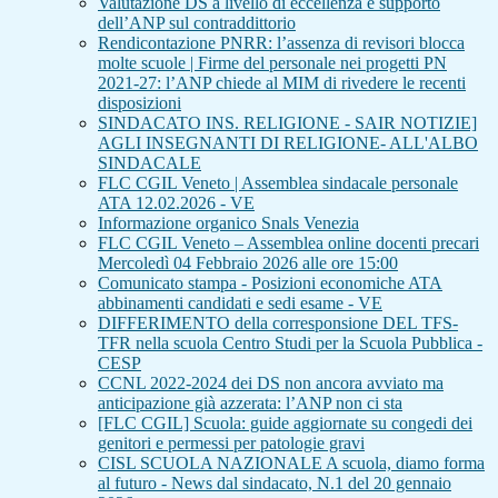
Valutazione DS a livello di eccellenza e supporto
dell’ANP sul contraddittorio
Rendicontazione PNRR: l’assenza di revisori blocca
molte scuole | Firme del personale nei progetti PN
2021-27: l’ANP chiede al MIM di rivedere le recenti
disposizioni
SINDACATO INS. RELIGIONE - SAIR NOTIZIE]
AGLI INSEGNANTI DI RELIGIONE- ALL'ALBO
SINDACALE
FLC CGIL Veneto | Assemblea sindacale personale
ATA 12.02.2026 - VE
Informazione organico Snals Venezia
FLC CGIL Veneto – Assemblea online docenti precari
Mercoledì 04 Febbraio 2026 alle ore 15:00
Comunicato stampa - Posizioni economiche ATA
abbinamenti candidati e sedi esame - VE
DIFFERIMENTO della corresponsione DEL TFS-
TFR nella scuola Centro Studi per la Scuola Pubblica -
CESP
CCNL 2022-2024 dei DS non ancora avviato ma
anticipazione già azzerata: l’ANP non ci sta
[FLC CGIL] Scuola: guide aggiornate su congedi dei
genitori e permessi per patologie gravi
CISL SCUOLA NAZIONALE A scuola, diamo forma
al futuro - News dal sindacato, N.1 del 20 gennaio