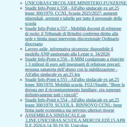
UNICOBAS:CIRCOLARE.MINISTERO.FUNZIONE.
Snadir Info-Point n.558 - All'albo sindacale ex art.25
legge 300/1970. CCNL Scuola 2025/2027: aumenti
stipendiali, arretrati e tabelle per tutto il personale della
scuola
Snadir Info-Point n.557 - Mobilità docenti di religione
di ruolo: il Tribunale di Brindisi conferma diritto alla
sede e limita spazi intervento discrezionale Ordinario
diocesano
Lavoro agile, informativa sicurezza: disponibile il
modello ANP aggiornato alla Legge n. 34/2026
Snadir Info-Point n.556 - Il MIM condannato a risarcire
1,3 milioni di euro agli insegnanti di religione precari:
nessuna sanatoria dell’abuso con la stabilizzazione -
All'albo sindacale ex art.25 leg
Snadir Info-Point n.555 - All'albo sindacale ex art.25
legge 300/1970. Mobilità scuola, FGU/Snadir: “Bene la
deroga per il ricongiungimento familiare, ora superare
definitivamente tutti i vincoli”
Snadir Info-Point n.554 - All'albo sindacale ex art.25
legge 300/1970. SCUOLA, RINNOVO CCNL: bene
firma parte economica ma servono ulteriori risorse
ASSEMBLEA.SINDACALE.on
.LINE.UNICOBAS.SCUOLA.MERCOLEDÌ.15.APR
ILE.2026.h.14.30-19.30. Unicobas