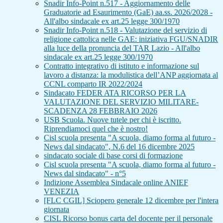
Snadir Info-Point n.517 - Aggiornamento delle
Graduatorie ad Esaurimento (GaE) aa.ss. 2026/2028 -
All'albo sindacale ex art.25 legge 300/1970
Snadir Info-Point n.518 - Valutazione del servizio di
religione cattolica nelle GAE: iniziativa FGU/SNADIR
alla luce della pronuncia del TAR Lazio - All'albo
sindacale ex art.25 legge 300/1970
Contratto integrativo di istituto e informazione sul
lavoro a distanza: la modulistica dell’ANP aggiornata al
CCNL comparto IR 2022/2024
Sindacato FEDER ATA RICORSO PER LA
VALUTAZIONE DEL SERVIZIO MILITARE-
SCADENZA 28 FEBBRAIO 2026
USB Scuola. Nuove tutele per chi è iscritto.
Riprendiamoci quel che è nostro!
Cisl scuola presenta "A scuola, diamo forma al futuro -
News dal sindacato", N.6 del 16 dicembre 2025
sindacato sociale di base corsi di formazione
Cisl scuola presenta "A scuola, diamo forma al futuro -
News dal sindacato" - n°5
Indizione Assemblea Sindacale online ANIEF
VENEZIA
[FLC CGIL] Sciopero generale 12 dicembre per l'intera
giornata
CISL Ricorso bonus carta del docente per il personale