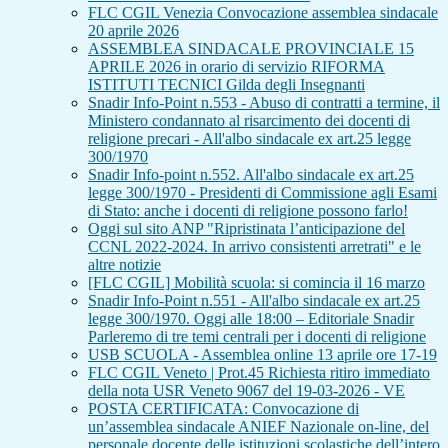
FLC CGIL Venezia Convocazione assemblea sindacale
20 aprile 2026
ASSEMBLEA SINDACALE PROVINCIALE 15
APRILE 2026 in orario di servizio RIFORMA
ISTITUTI TECNICI Gilda degli Insegnanti
Snadir Info-Point n.553 - Abuso di contratti a termine, il
Ministero condannato al risarcimento dei docenti di
religione precari - All'albo sindacale ex art.25 legge
300/1970
Snadir Info-point n.552. All'albo sindacale ex art.25
legge 300/1970 - Presidenti di Commissione agli Esami
di Stato: anche i docenti di religione possono farlo!
Oggi sul sito ANP "Ripristinata l’anticipazione del
CCNL 2022-2024. In arrivo consistenti arretrati" e le
altre notizie
[FLC CGIL] Mobilità scuola: si comincia il 16 marzo
Snadir Info-Point n.551 - All'albo sindacale ex art.25
legge 300/1970. Oggi alle 18:00 – Editoriale Snadir
Parleremo di tre temi centrali per i docenti di religione
USB SCUOLA - Assemblea online 13 aprile ore 17-19
FLC CGIL Veneto | Prot.45 Richiesta ritiro immediato
della nota USR Veneto 9067 del 19-03-2026 - VE
POSTA CERTIFICATA: Convocazione di
un’assemblea sindacale ANIEF Nazionale on-line, del
personale docente delle istituzioni scolastiche dell’intero