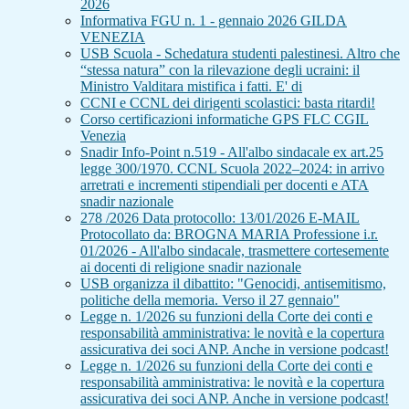
2026
Informativa FGU n. 1 - gennaio 2026 GILDA
VENEZIA
USB Scuola - Schedatura studenti palestinesi. Altro che
“stessa natura” con la rilevazione degli ucraini: il
Ministro Valditara mistifica i fatti. E' di
CCNI e CCNL dei dirigenti scolastici: basta ritardi!
Corso certificazioni informatiche GPS FLC CGIL
Venezia
Snadir Info-Point n.519 - All'albo sindacale ex art.25
legge 300/1970. CCNL Scuola 2022–2024: in arrivo
arretrati e incrementi stipendiali per docenti e ATA
snadir nazionale
278 /2026 Data protocollo: 13/01/2026 E-MAIL
Protocollato da: BROGNA MARIA Professione i.r.
01/2026 - All'albo sindacale, trasmettere cortesemente
ai docenti di religione snadir nazionale
USB organizza il dibattito: "Genocidi, antisemitismo,
politiche della memoria. Verso il 27 gennaio"
Legge n. 1/2026 su funzioni della Corte dei conti e
responsabilità amministrativa: le novità e la copertura
assicurativa dei soci ANP. Anche in versione podcast!
Legge n. 1/2026 su funzioni della Corte dei conti e
responsabilità amministrativa: le novità e la copertura
assicurativa dei soci ANP. Anche in versione podcast!