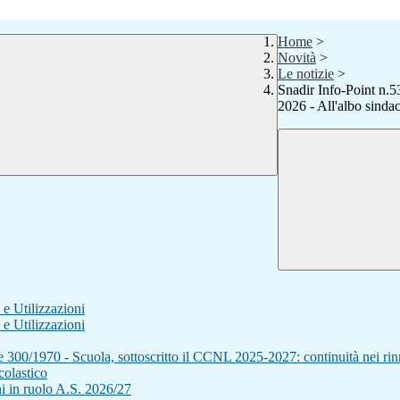
Home
>
Novità
>
Le notizie
>
Snadir Info-Point n.5
2026 - All'albo sinda
e Utilizzazioni
e Utilizzazioni
ge 300/1970 - Scuola, sottoscritto il CCNL 2025-2027: continuità nei rin
olastico
i in ruolo A.S. 2026/27