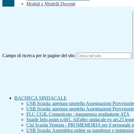
Moduli e Modelli Docenti
Campo di ricerca per le pagine del sito
BACHECA SINDACALE
USB Scuola: apertura sportello Assegnazioni Provvisorie 
USB Scuola: apertura sportello Assegnazioni Provvisorie 
FLC CGIL Comunicato - trasparenza graduatorie ATA
Snadir Info-point n.601. All'albo sindacale ex art.25 leg
Cisl Scuola Venezia - PROMEMORIA per il personale sc
USB Scuola: Assemblea online su supplenze e immission