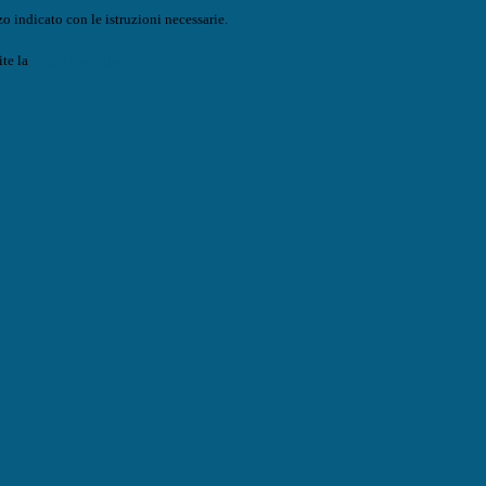
o indicato con le istruzioni necessarie.
ite la
Login Spaggiari