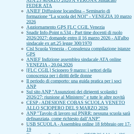
ATA 23 MARZO 2026 A VERONA Sindacato
FEDER ATA
ANIEF Diffusione locandina – Seminario di
formazione “La scuola del NOI” - VENEZIA 10 marzo
2026
Aggiornamento GPS FLC CGIL Venezia
Snadir Info-Point n.534 - Part time docenti di ruolo
2026/2027: domande entro il 16 marzo 2026 - All'albo
sindacale ex art.25 legge 300/1970
Cisl Scuola Venezia - Consulenza compilazione istanze
GPS
ANIEF Indizione assemblea sindacale ATA online
VENEZIA - 20.04.2026
[FLC CGIL] Sciopero 9 marzo: i settori della
conoscenza per i diritti delle donne
Il periodo di comporto: una guida pratica per i soci
ANP
Sul sito ANP "Assunzioni dei dirigenti scolastici
2026/27: riunione al Ministero" e tutte le altre novità
CESP - ADESIONE COBAS SCUOLA VENETO
ALLO SCIOPERO DEL 9 MARZO 2026
ANP "Tavolo di lavoro sul PNRR: nessuna scuola sarà
definanziata, come richiesto dall’ANP"
USB SCUOLA - Assemblea online 18 febbraio ore 17-
19