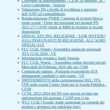
Convegno di aggiornamento - CESP 26 febbraio '26 -
Liceo Gugenheim - Venezia
Valutazione DS a livello di eccellenza e supporto
dell’ANP sul contraddittorio
Rendicontazione PNRR: l’assenza di revisori blocca
molte scuole | Firme del personale nei progetti PN
2021-27: l’ANP chiede al MIM di rivedere le recenti
disposizioni
SINDACATO INS. RELIGIONE - SAIR NOTIZIE]
AGLI INSEGNANTI DI RELIGIONE- ALL'ALBO
SINDACALE
FLC CGIL Veneto | Assemblea sindacale personale
ATA 12.02.2026 - VE
Informazione organico Snals Venezia
FLC CGIL Veneto – Assemblea online docenti precari
Mercoledì 04 Febbraio 2026 alle ore 15:00
Comunicato stampa - Posizioni economiche ATA
abbinamenti candidati e sedi esame - VE
DIFFERIMENTO della corresponsione DEL TFS-
TFR nella scuola Centro Studi per la Scuola Pubblica -
CESP
CCNL 2022-2024 dei DS non ancora avviato ma
anticipazione già azzerata: l’ANP non ci sta
[FLC CGIL] Scuola: guide aggiornate su congedi dei
genitori e permessi per patologie gravi