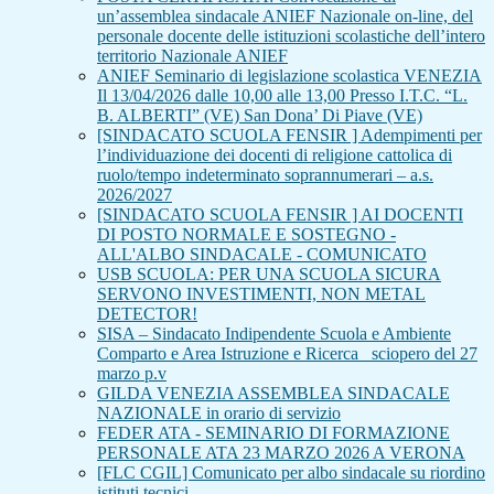
un’assemblea sindacale ANIEF Nazionale on-line, del
personale docente delle istituzioni scolastiche dell’intero
territorio Nazionale ANIEF
ANIEF Seminario di legislazione scolastica VENEZIA
Il 13/04/2026 dalle 10,00 alle 13,00 Presso I.T.C. “L.
B. ALBERTI” (VE) San Dona’ Di Piave (VE)
[SINDACATO SCUOLA FENSIR ] Adempimenti per
l’individuazione dei docenti di religione cattolica di
ruolo/tempo indeterminato soprannumerari – a.s.
2026/2027
[SINDACATO SCUOLA FENSIR ] AI DOCENTI
DI POSTO NORMALE E SOSTEGNO -
ALL'ALBO SINDACALE - COMUNICATO
USB SCUOLA: PER UNA SCUOLA SICURA
SERVONO INVESTIMENTI, NON METAL
DETECTOR!
SISA – Sindacato Indipendente Scuola e Ambiente
Comparto e Area Istruzione e Ricerca_ sciopero del 27
marzo p.v
GILDA VENEZIA ASSEMBLEA SINDACALE
NAZIONALE in orario di servizio
FEDER ATA - SEMINARIO DI FORMAZIONE
PERSONALE ATA 23 MARZO 2026 A VERONA
[FLC CGIL] Comunicato per albo sindacale su riordino
istituti tecnici