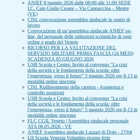
ANIEF 8 maggio 2026 dalle 08:00 alle 11:00 SEDE
I.C. Caio Giulio Cesare – Via Cappuccina – Mestre
(VE)
CISL convocazione assemblea sindacale in orario di
lavoro
Convocazione di un’assemblea sindacale ANIEF on-
line, del personale delle istituzioni scolastiche di ogni
ordine e grado del Veneto
RICORSO PER LA VALUTAZIONE DEL
SERVIZIO MILITARE PRIMA FASCIA (24 MESI)
SCADENZA 05 GIUGNO 2026
USB Scuola e Cestes: Invito al convegno “La crisi
della società e le fondamenta della scuola: oltre
l’emergenza, verso il futuro” 5 maggio 2026 ore 8-13 in
modalità online sincrona
CISL Riallineamento della carriera - Assistenza e
controllo posizioni
USB Scuola e Cestes: Invito al convegno “La crisi
della società e le fondamenta della scuola: oltre
l’emergenza, verso il futuro” 5 maggio 2026 ore 8-13 in
modalità online sincrona
FLC CGIL Veneto | Assemblea sindacale personale
ATA 06.05.2026 - VE
ANIEF Assemblea sindacale Lazzari di Dolo - 27/04
Uil Scuola Venezia Volantino ricorso ferie