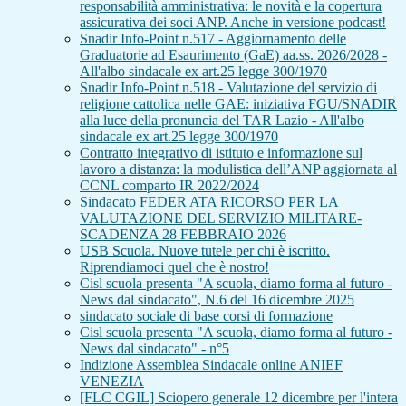
responsabilità amministrativa: le novità e la copertura
assicurativa dei soci ANP. Anche in versione podcast!
Snadir Info-Point n.517 - Aggiornamento delle
Graduatorie ad Esaurimento (GaE) aa.ss. 2026/2028 -
All'albo sindacale ex art.25 legge 300/1970
Snadir Info-Point n.518 - Valutazione del servizio di
religione cattolica nelle GAE: iniziativa FGU/SNADIR
alla luce della pronuncia del TAR Lazio - All'albo
sindacale ex art.25 legge 300/1970
Contratto integrativo di istituto e informazione sul
lavoro a distanza: la modulistica dell’ANP aggiornata al
CCNL comparto IR 2022/2024
Sindacato FEDER ATA RICORSO PER LA
VALUTAZIONE DEL SERVIZIO MILITARE-
SCADENZA 28 FEBBRAIO 2026
USB Scuola. Nuove tutele per chi è iscritto.
Riprendiamoci quel che è nostro!
Cisl scuola presenta "A scuola, diamo forma al futuro -
News dal sindacato", N.6 del 16 dicembre 2025
sindacato sociale di base corsi di formazione
Cisl scuola presenta "A scuola, diamo forma al futuro -
News dal sindacato" - n°5
Indizione Assemblea Sindacale online ANIEF
VENEZIA
[FLC CGIL] Sciopero generale 12 dicembre per l'intera