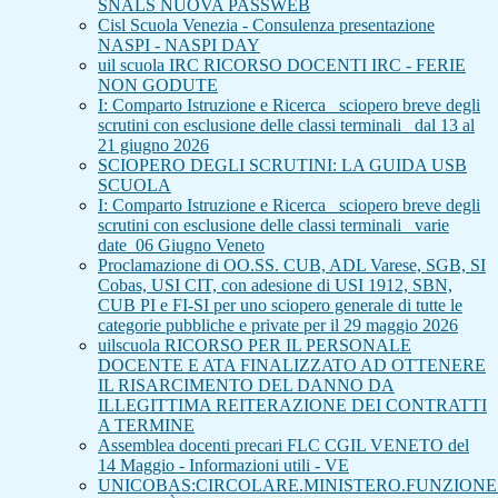
SNALS NUOVA PASSWEB
Cisl Scuola Venezia - Consulenza presentazione
NASPI - NASPI DAY
uil scuola IRC RICORSO DOCENTI IRC - FERIE
NON GODUTE
I: Comparto Istruzione e Ricerca_ sciopero breve degli
scrutini con esclusione delle classi terminali_ dal 13 al
21 giugno 2026
SCIOPERO DEGLI SCRUTINI: LA GUIDA USB
SCUOLA
I: Comparto Istruzione e Ricerca_ sciopero breve degli
scrutini con esclusione delle classi terminali_ varie
date_06 Giugno Veneto
Proclamazione di OO.SS. CUB, ADL Varese, SGB, SI
Cobas, USI CIT, con adesione di USI 1912, SBN,
CUB PI e FI-SI per uno sciopero generale di tutte le
categorie pubbliche e private per il 29 maggio 2026
uilscuola RICORSO PER IL PERSONALE
DOCENTE E ATA FINALIZZATO AD OTTENERE
IL RISARCIMENTO DEL DANNO DA
ILLEGITTIMA REITERAZIONE DEI CONTRATTI
A TERMINE
Assemblea docenti precari FLC CGIL VENETO del
14 Maggio - Informazioni utili - VE
UNICOBAS:CIRCOLARE.MINISTERO.FUNZIONE.