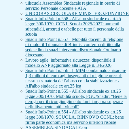
uilscuola Assemblea Sindacale regionale in orario di
servizio Personale docente e ATA
UNICOBAS:CIRCOLARE.MINISTERO.FUNZIONE.
Snadir Info-Point n.558 - All'albo sindacale ex art.25
legge 300/1970. CCNL Scuola 2025/2027: aumenti
stipendiali, arretrati e tabelle per tutto il personale della
scuola
Snadir Info-Point n.557 - Mobilità docenti di religione
di ruolo: il Tribunale di Brindisi conferma diritto alla
sede e limita spazi intervento discrezionale Ordinario
diocesano
Lavoro agile, informativa sicurezza: disponibile il
modello ANP aggiornato alla Legge n. 34/2026
Snadir Info-Point n.556 - Il MIM condannato a risarcire
1,3 milioni di euro agli insegnanti di religione precari:
nessuna sanatoria dell’abuso con la stabilizzazione -
All'albo sindacale ex art.25 leg
Snadir Info-Point n.555 - All'albo sindacale ex art.25
legge 300/1970. Mobilità scuola, FGU/Snadir: “Bene la
deroga per il ricongiungimento familiare, ora superare
definitivamente tutti i vincoli”
Snadir Info-Point n.554 - All'albo sindacale ex art.25
legge 300/1970. SCUOLA, RINNOVO CCNL: bene
firma parte economica ma servono ulteriori risorse
ASSEMBLEA.SINDACALE.on