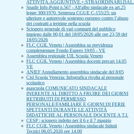
ATTIVITÀ.AGGIUNTIVE.+.STRAORDINARI.DAL.
Snadir Info-Point n.567 - All'albo sindacale ex art.25
legge 300/1970. Sentenza CGUE C‑155/25: un
ulteriore e autorevole sostegno europeo contro l’abuso
dei contratti a termine nella scuola
Sciopero generale di vari comparti del pubblico
impiego dalle 00,01 del 18/05/2026 alle ore 23,59 del
18/05/2026
FLC CGIL Veneto | Assemblea su previdenza
complementare Fondo Espero 19/05 - VE
Assemblea regionale UIL Scuola Veneto
FLC CGIL Veneto | Assemblea docenti precari 14.05
VE
ANIEF Annullamento assemblea sindacale del 8/05
Cisl Scuola Venezia: Infografica rivolta al personale
scolastico
asascuola COMUNICATO SINDACALE
INERENTE AL DIRITTO A FRUIRE DEI GIORNI
RETRIBUITI DI PERMESSO
PERSONALE/FAMILIARE E GIORNI DI FERIE
SPETTANTI DURANTE LE ATTIVITÀ
DIDATTICHE AL PERSONALE DOCENTE A T.I.
CESP : sciopero indetto per il 6 e il 7 maggio
FLC CGIL Veneto | Assemblea sindacale Istituti
Tecnici 06.05.2026 ore 14.00