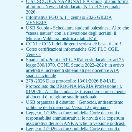
CISL SCUOLA NAZIONALE A scuola, diamo forma
al futuro - News dal sindacato, N.1 del 20 gennaio
2026
Informativa FGU n. 1 - gennaio 2026 GILDA
VENEZIA
USB Scuola - Schedatura studenti palestinesi. Altro che
“stessa natura” con la rilevazione degli ucraini: il
Ministro Valditara mistifica i fatti. E' di
CCNI e CCNL dei dirigenti scolastici: basta ritardi!
Corso certificazioni informatiche GPS FLC CGIL
Venezia
Snadir Info-Point n.519 - All'albo sindacale ex art.25
legge 300/1970. CCNL Scuola 2022–2024: in arrivo
arretrati e incrementi stipendiali per docenti e ATA
snadir nazionale
278 /2026 Data protocollo: 13/01/2026 E-MAIL
Protocollato da: BROGNA MARIA Professione i.r.
01/2026 - All'albo sindacale, trasmettere cortesemente
ai docenti di religione snadir nazionale
USB organizza il dibattito: "Genocidi, antisemitismo,
politiche della memoria. Verso il 27 gennaio"
Legge n. 1/2026 su funzioni della Corte dei conti e
responsabilità amministrativa: le novità e la copertura
assicurativa dei soci ANP. Anche in versione podcast!
Legge n. 1/2026 su funzioni della Corte dei conti e