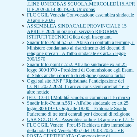
.LINE.UNICOBAS.SCUOLA.MERCOLEDÌ.15.APR
ILE.2026.h.14.30-19.30. Unicobas
FLC CGIL Venezia Convocazione assemblea sindacale
20 aprile 2026
ASSEMBLEA SINDACALE PROVINCIALE 15
APRILE 2026 in orario di servizio RIFORMA
ISTITUTI TECNICI Gilda degli Insegnanti
Snadir Info-Point n.553 - Abuso di contratti a termine, il
Ministero condannato al risarcimento dei docenti di
religione precari - All'albo sindacale ex art.25 legge
300/1970
Snadir Info-point n.552. All'albo sindacale ex art.25
legge 300/1970 - Presidenti di Commissione agli Esami
di Stato: anche i docenti di religione possono farlo!
Oggi sul sito ANP "Ripristinata l’anticipazione del
CCNL 2022-2024. In arrivo consistenti arretrati" e le
altre notizie
[FLC CGIL] Mobilità scuola: si comincia il 16 marzo
Snadir Info-Point n.551 - All'albo sindacale ex art.25
legge 300/1970. Oggi alle 18:00 – Editoriale Snadir
Parleremo di tre temi centrali per i docenti di religione
USB SCUOLA - Assemblea online 13 aprile ore 17-19
FLC CGIL Veneto | Prot.45 Richiesta ritiro immediato
della nota USR Veneto 9067 del 19-03-2026 - VE
POSTA CERTIFICATA: Convocazione di