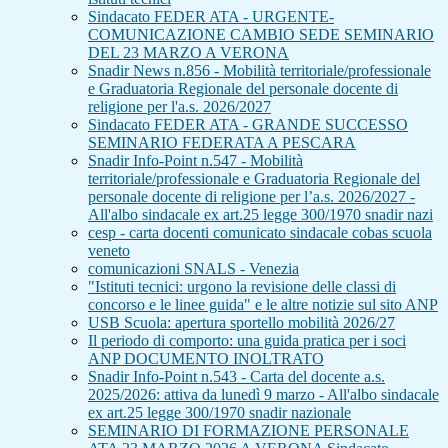
Sindacato FEDER ATA - URGENTE-
COMUNICAZIONE CAMBIO SEDE SEMINARIO
DEL 23 MARZO A VERONA
Snadir News n.856 - Mobilità territoriale/professionale
e Graduatoria Regionale del personale docente di
religione per l'a.s. 2026/2027
Sindacato FEDER ATA - GRANDE SUCCESSO
SEMINARIO FEDERATA A PESCARA
Snadir Info-Point n.547 - Mobilità
territoriale/professionale e Graduatoria Regionale del
personale docente di religione per l’a.s. 2026/2027 -
All'albo sindacale ex art.25 legge 300/1970 snadir nazi
cesp - carta docenti comunicato sindacale cobas scuola
veneto
comunicazioni SNALS - Venezia
"Istituti tecnici: urgono la revisione delle classi di
concorso e le linee guida" e le altre notizie sul sito ANP
USB Scuola: apertura sportello mobilità 2026/27
Il periodo di comporto: una guida pratica per i soci
ANP DOCUMENTO INOLTRATO
Snadir Info-Point n.543 - Carta del docente a.s.
2025/2026: attiva da lunedì 9 marzo - All'albo sindacale
ex art.25 legge 300/1970 snadir nazionale
SEMINARIO DI FORMAZIONE PERSONALE