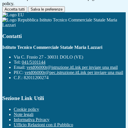
policy.
Accetta tutti
Salva le preferenze
Istituto Tecnico Commerciale Statale Maria
Lazzari
Contatti
Istituto Tecnico Commerciale Statale Maria Lazzari
Via C. Frasio 27 - 30031 DOLO (VE)
Tel:
041/5101144
Email:
vetd06000r@istruzione.it
Link per inviare una mail
PEC:
vetd06000r@pec.istruzione.it
Link per inviare una mail
C.F.: 82011200274
Sezione Link Utili
Cookie policy
Note legali
Informativa Privacy
Ufficio Relazioni con il Pubblico