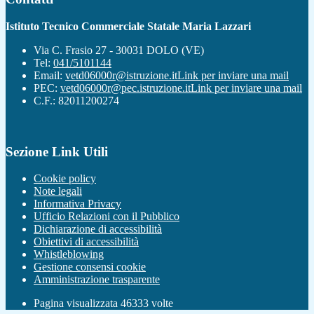
Istituto Tecnico Commerciale Statale Maria Lazzari
Via C. Frasio 27 - 30031 DOLO (VE)
Tel:
041/5101144
Email:
vetd06000r@istruzione.it
Link per inviare una mail
PEC:
vetd06000r@pec.istruzione.it
Link per inviare una mail
C.F.: 82011200274
Sezione Link Utili
Cookie policy
Note legali
Informativa Privacy
Ufficio Relazioni con il Pubblico
Dichiarazione di accessibilità
Obiettivi di accessibilità
Whistleblowing
Gestione consensi cookie
Amministrazione trasparente
Pagina visualizzata
46333
volte