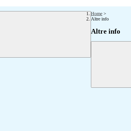
Home
>
Altre info
Altre info