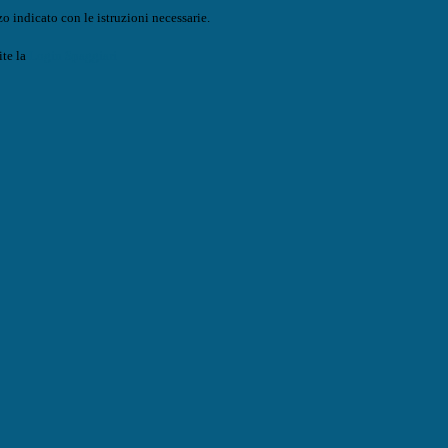
o indicato con le istruzioni necessarie.
ite la
Login Spaggiari