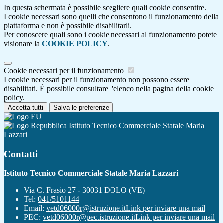
In questa schermata è possibile scegliere quali cookie consentire.
I cookie necessari sono quelli che consentono il funzionamento della
piattaforma e non è possibile disabilitarli.
Per conoscere quali sono i cookie necessari al funzionamento potete
visionare la
COOKIE POLICY
.
Cookie necessari per il funzionamento
I cookie necessari per il funzionamento non possono essere
disabilitati. È possibile consultare l'elenco nella pagina della cookie
policy.
Accetta tutti
Salva le preferenze
Istituto Tecnico Commerciale Statale Maria
Lazzari
Contatti
Istituto Tecnico Commerciale Statale Maria Lazzari
Via C. Frasio 27 - 30031 DOLO (VE)
Tel:
041/5101144
Email:
vetd06000r@istruzione.it
Link per inviare una mail
PEC:
vetd06000r@pec.istruzione.it
Link per inviare una mail