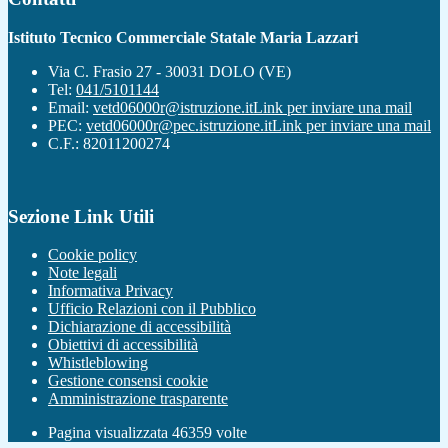
Istituto Tecnico Commerciale Statale Maria Lazzari
Via C. Frasio 27 - 30031 DOLO (VE)
Tel:
041/5101144
Email:
vetd06000r@istruzione.it
Link per inviare una mail
PEC:
vetd06000r@pec.istruzione.it
Link per inviare una mail
C.F.: 82011200274
Sezione Link Utili
Cookie policy
Note legali
Informativa Privacy
Ufficio Relazioni con il Pubblico
Dichiarazione di accessibilità
Obiettivi di accessibilità
Whistleblowing
Gestione consensi cookie
Amministrazione trasparente
Pagina visualizzata
46359
volte