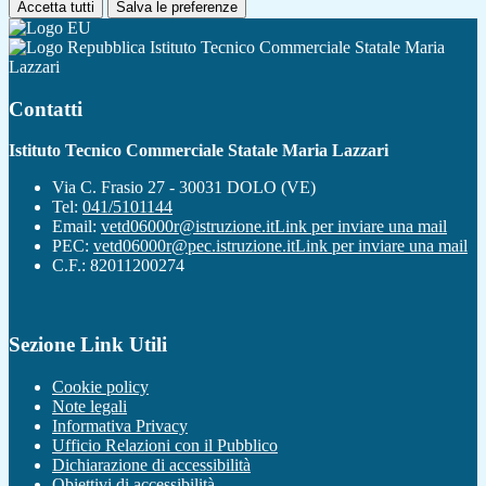
Accetta tutti
Salva le preferenze
Istituto Tecnico Commerciale Statale Maria
Lazzari
Contatti
Istituto Tecnico Commerciale Statale Maria Lazzari
Via C. Frasio 27 - 30031 DOLO (VE)
Tel:
041/5101144
Email:
vetd06000r@istruzione.it
Link per inviare una mail
PEC:
vetd06000r@pec.istruzione.it
Link per inviare una mail
C.F.: 82011200274
Sezione Link Utili
Cookie policy
Note legali
Informativa Privacy
Ufficio Relazioni con il Pubblico
Dichiarazione di accessibilità
Obiettivi di accessibilità