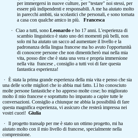
per immergersi in nuove culture, per "testare" noi stessi, per
essere più indipendenti e responsabili. A me ha aiutato molto
in parecchi ambiti, sia scolastici che personali, e sono tornata
a casa con qualche amico in più.
Francesca
·
Ciao a tutti, sono
Leonardo
e ho 17 anni. L'esperienza di
scambio linguistico è stato uno dei momenti più belli, non
solo mi ha aiutato un sacco ad aumentare il livello e la
padronanza della lingua francese ma ho avuto l'opportunità
di conoscere persone che non dimenticherò mai nella mia
vita, posso dire che è stata una vera e propria immersione
nella vita francese , consiglio a tutti voi di fare questa
fantastica esperienza!
·
È stata la prima grande esperienza della mia vita e penso che sia
una delle scelte migliori che io abbia mai fatto. Lì ho conosciuto
molte persone fantastiche e ho appreso molte cose; ho migliorato
molto il mio francese e soprattutto ho imparato a capire tutte le
conversazioni. Consiglio a chiunque ne abbia la possibilità di fare
questa magnifica esperienza, vi assicuro che resterà impressa nei
vostri cuori!
Giulia
·
Il progetto transalp per me è stato un ottimo progetto, mi ha
aiutato molto con il mio livello di francese, specialmente nella
comprensione.