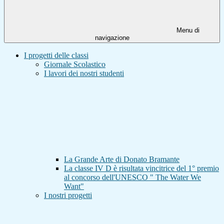
Menu di
navigazione
I progetti delle classi
Giornale Scolastico
I lavori dei nostri studenti
La Grande Arte di Donato Bramante
La classe IV D è risultata vincitrice del 1° premio
al concorso dell'UNESCO " The Water We
Want"
I nostri progetti