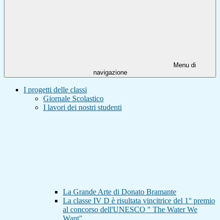
Menu di
navigazione
I progetti delle classi
Giornale Scolastico
I lavori dei nostri studenti
La Grande Arte di Donato Bramante
La classe IV D è risultata vincitrice del 1° premio
al concorso dell'UNESCO " The Water We
Want"