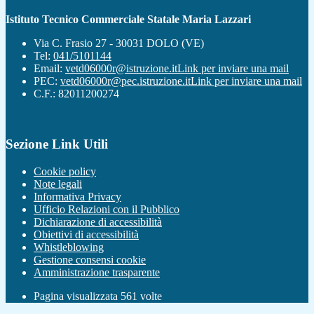
Istituto Tecnico Commerciale Statale Maria Lazzari
Via C. Frasio 27 - 30031 DOLO (VE)
Tel:
041/5101144
Email:
vetd06000r@istruzione.it
Link per inviare una mail
PEC:
vetd06000r@pec.istruzione.it
Link per inviare una mail
C.F.: 82011200274
Sezione Link Utili
Cookie policy
Note legali
Informativa Privacy
Ufficio Relazioni con il Pubblico
Dichiarazione di accessibilità
Obiettivi di accessibilità
Whistleblowing
Gestione consensi cookie
Amministrazione trasparente
Pagina visualizzata
561
volte