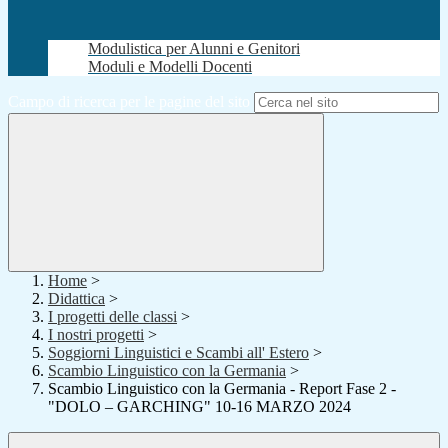
Modulistica per Alunni e Genitori
Moduli e Modelli Docenti
Campo di ricerca per le pagine del sito
Home
>
Didattica
>
I progetti delle classi
>
I nostri progetti
>
Soggiorni Linguistici e Scambi all' Estero
>
Scambio Linguistico con la Germania
>
Scambio Linguistico con la Germania - Report Fase 2 -
"DOLO – GARCHING" 10-16 MARZO 2024