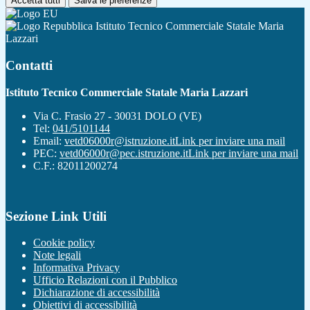
Accetta tutti
Salva le preferenze
Istituto Tecnico Commerciale Statale Maria
Lazzari
Contatti
Istituto Tecnico Commerciale Statale Maria Lazzari
Via C. Frasio 27 - 30031 DOLO (VE)
Tel:
041/5101144
Email:
vetd06000r@istruzione.it
Link per inviare una mail
PEC:
vetd06000r@pec.istruzione.it
Link per inviare una mail
C.F.: 82011200274
Sezione Link Utili
Cookie policy
Note legali
Informativa Privacy
Ufficio Relazioni con il Pubblico
Dichiarazione di accessibilità
Obiettivi di accessibilità