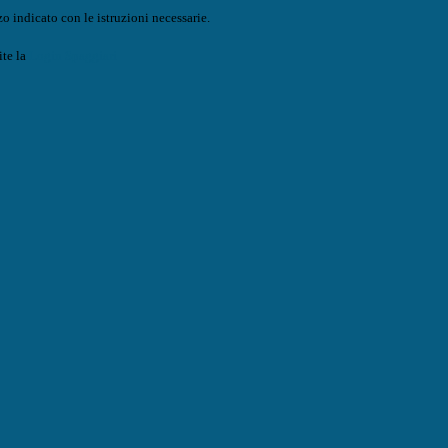
o indicato con le istruzioni necessarie.
ite la
Login Spaggiari