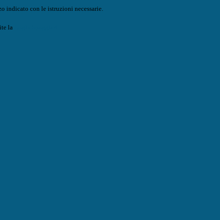
o indicato con le istruzioni necessarie.
ite la
Login Spaggiari