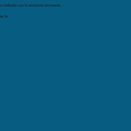
o indicato con le istruzioni necessarie.
ite la
Login Spaggiari