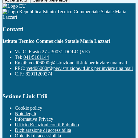
Accetta tutti
Salva le preferenze
Istituto Tecnico Commerciale Statale Maria
Lazzari
Contatti
Istituto Tecnico Commerciale Statale Maria Lazzari
Via C. Frasio 27 - 30031 DOLO (VE)
Tel:
041/5101144
Email:
vetd06000r@istruzione.it
Link per inviare una mail
PEC:
vetd06000r@pec.istruzione.it
Link per inviare una mail
C.F.: 82011200274
Sezione Link Utili
Cookie policy
Note legali
Informativa Privacy
Ufficio Relazioni con il Pubblico
Dichiarazione di accessibilità
Obiettivi di accessibilità