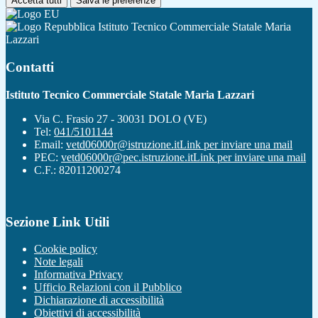
Accetta tutti
Salva le preferenze
Istituto Tecnico Commerciale Statale Maria
Lazzari
Contatti
Istituto Tecnico Commerciale Statale Maria Lazzari
Via C. Frasio 27 - 30031 DOLO (VE)
Tel:
041/5101144
Email:
vetd06000r@istruzione.it
Link per inviare una mail
PEC:
vetd06000r@pec.istruzione.it
Link per inviare una mail
C.F.: 82011200274
Sezione Link Utili
Cookie policy
Note legali
Informativa Privacy
Ufficio Relazioni con il Pubblico
Dichiarazione di accessibilità
Obiettivi di accessibilità