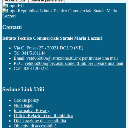
Accetta tutti
Salva le preferenze
Istituto Tecnico Commerciale Statale Maria
Lazzari
Contatti
Istituto Tecnico Commerciale Statale Maria Lazzari
Via C. Frasio 27 - 30031 DOLO (VE)
Tel:
041/5101144
Email:
vetd06000r@istruzione.it
Link per inviare una mail
PEC:
vetd06000r@pec.istruzione.it
Link per inviare una mail
C.F.: 82011200274
Sezione Link Utili
Cookie policy
Note legali
Informativa Privacy
Ufficio Relazioni con il Pubblico
Dichiarazione di accessibilità
Obiettivi di accessibilità