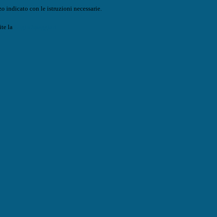
o indicato con le istruzioni necessarie.
ite la
Login Spaggiari