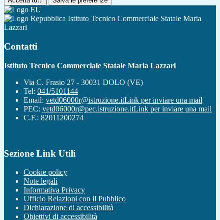
Accetta tutti
Salva le preferenze
Istituto Tecnico Commerciale Statale Maria
Lazzari
Contatti
Istituto Tecnico Commerciale Statale Maria Lazzari
Via C. Frasio 27 - 30031 DOLO (VE)
Tel:
041/5101144
Email:
vetd06000r@istruzione.it
Link per inviare una mail
PEC:
vetd06000r@pec.istruzione.it
Link per inviare una mail
C.F.: 82011200274
Sezione Link Utili
Cookie policy
Note legali
Informativa Privacy
Ufficio Relazioni con il Pubblico
Dichiarazione di accessibilità
Obiettivi di accessibilità