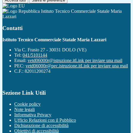
Accetta tutti
Salva le preferenze
Istituto Tecnico Commerciale Statale Maria
Lazzari
Contatti
Istituto Tecnico Commerciale Statale Maria Lazzari
Via C. Frasio 27 - 30031 DOLO (VE)
Tel:
041/5101144
Email:
vetd06000r@istruzione.it
Link per inviare una mail
PEC:
vetd06000r@pec.istruzione.it
Link per inviare una mail
C.F.: 82011200274
Sezione Link Utili
Cookie policy
Note legali
Informativa Privacy
Ufficio Relazioni con il Pubblico
Dichiarazione di accessibilità
Obiettivi di accessibilità